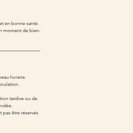
et en bonne santé.
s un moment de bien-
neau horaire.
nulation.
tion tardive ou de
andée.
 pas être réservés