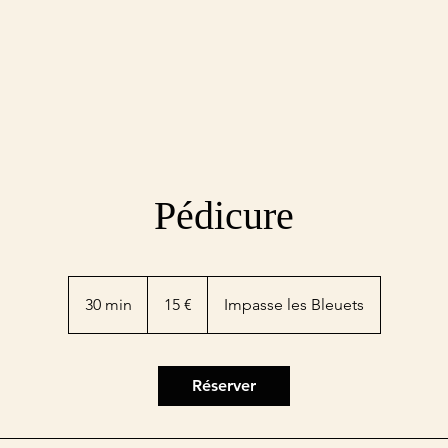
Pédicure
15
euros
30 min
3
15 €
Impasse les Bleuets
0
m
i
Réserver
n