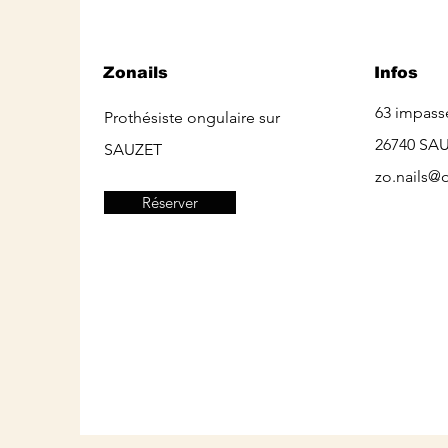
Zonails
Infos
63 impass
Prothésiste ongulaire sur
26740 SA
SAUZET
zo.nails@o
Réserver