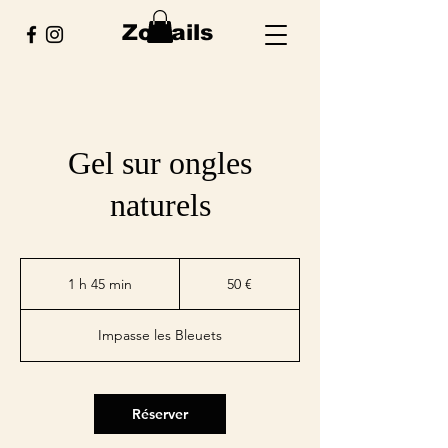
ZoNails
Gel sur ongles
naturels
50
euros
1 h 45 min
1
50 €
4
5
Impasse les Bleuets
m
i
n
Réserver