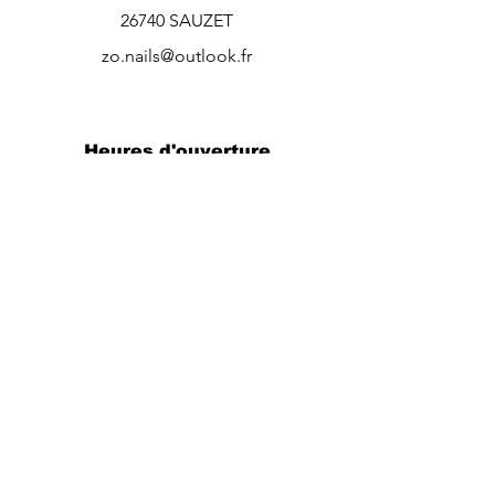
26740 SAUZET
zo.nails@outlook.fr
Heures d'ouverture
Mardi
:
9h30-12h /
13h-19h45
Mercredi:
9h30-12h /13h-19h
Jeudi
: 9h-12h / 13h30-20h
Vendredi
: 9h30-12h /
13h-18h
Contact