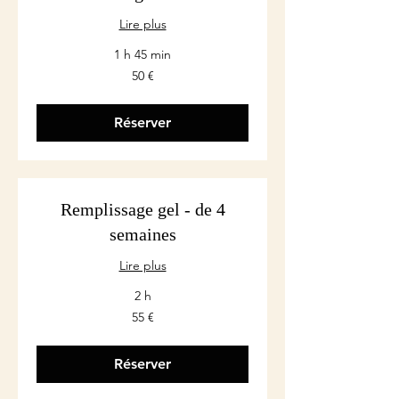
Lire plus
1 h 45 min
50
50 €
euros
Réserver
Remplissage gel - de 4
semaines
Lire plus
2 h
55
55 €
euros
Réserver