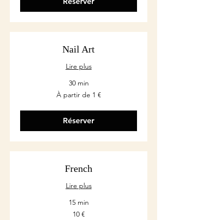
Réserver
Nail Art
Lire plus
30 min
À
À partir de 1 €
partir
de
1
euro
Réserver
French
Lire plus
15 min
10
10 €
euros